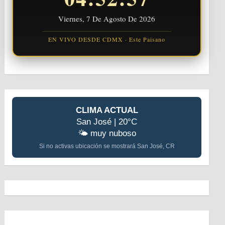
Viernes, 7 De Agosto De 2026
EN VIVO DESDE CDMX · Este Paisano
CLIMA ACTUAL
San José | 20°C
🌤️ muy nuboso
Si no activas ubicación se mostrará San José, CR