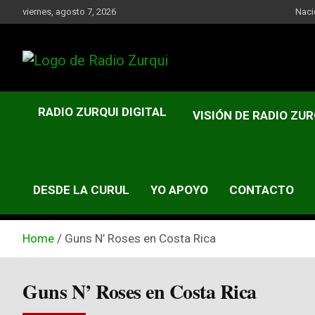
Skip
viernes, agosto 7, 2026
Naci
to
content
Un Faro Para La Democracia
Radio Zurqui
RADIO ZURQUI DIGITAL
VISIÓN DE RADIO ZUR
DESDE LA CURUL
YO APOYO
CONTACTO
Home
Guns N’ Roses en Costa Rica
Guns N’ Roses en Costa Rica