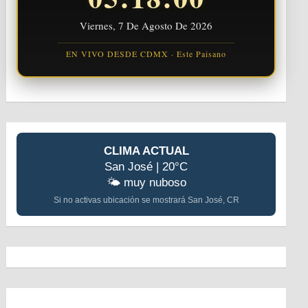
Viernes, 7 De Agosto De 2026
EN VIVO DESDE CDMX · Este Paisano
CLIMA ACTUAL
San José | 20°C
🌤️ muy nuboso
Si no activas ubicación se mostrará San José, CR