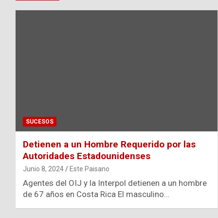
SUCESOS
Detienen a un Hombre Requerido por las
Autoridades Estadounidenses
Junio 8, 2024
Este Paisano
Agentes del OIJ y la Interpol detienen a un hombre
de 67 años en Costa Rica El masculino…