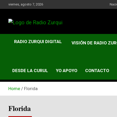
Skip
viernes, agosto 7, 2026
Naci
to
content
Un Faro Para La Democracia
Radio Zurqui
RADIO ZURQUI DIGITAL
VISIÓN DE RADIO ZUR
DESDE LA CURUL
YO APOYO
CONTACTO
Home
Florida
Florida