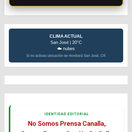
CLIMA ACTUAL
San José | 20°C
☁️ nubes
Si no activas ubicación se mostrará San José, CR
IDENTIDAD EDITORIAL
No Somos Prensa Canalla,