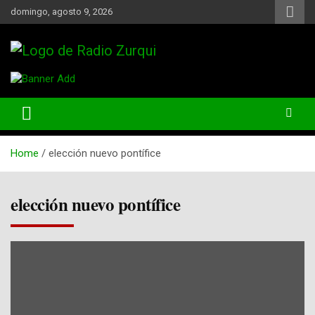
Skip
domingo, agosto 9, 2026
to
content
Un Faro Para La Democracia
Radio Zurqui
Home
elección nuevo pontífice
elección nuevo pontífice