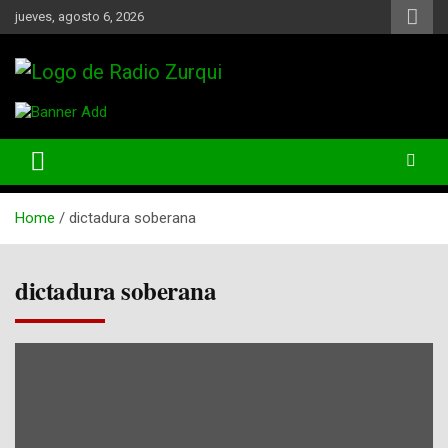
Skip
jueves, agosto 6, 2026
to
content
Un Faro Para La Democracia
Radio Zurqui
Home
dictadura soberana
dictadura soberana