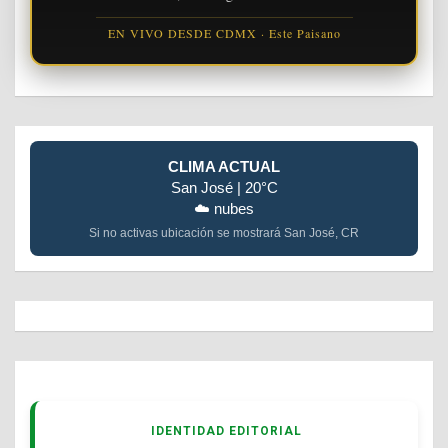
EN VIVO DESDE CDMX · Este Paisano
CLIMA ACTUAL
San José | 20°C
☁️ nubes
Si no activas ubicación se mostrará San José, CR
IDENTIDAD EDITORIAL