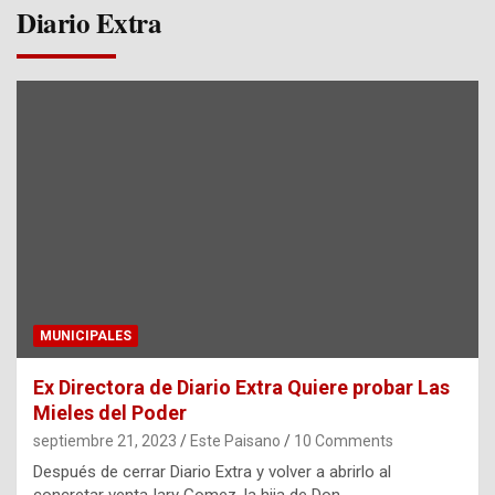
Diario Extra
MUNICIPALES
Ex Directora de Diario Extra Quiere probar Las
Mieles del Poder
septiembre 21, 2023
Este Paisano
10 Comments
Después de cerrar Diario Extra y volver a abrirlo al
concretar venta Iary Gomez, la hija de Don…