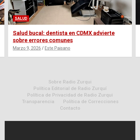
SALUD
Salud bucal: dentista en CDMX advierte
sobre errores comunes
Marzo 9, 2026
Este Paisano
Sobre Radio Zurqui
Política Editorial de Radio Zurquí
Política de Privacidad de Radio Zurqui
Transparencia
Política de Correcciones
Contacto