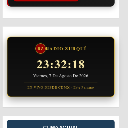
RADIO ZURQUÍ
RZ
23:32:18
Viernes, 7 De Agosto De 2026
EN VIVO DESDE CDMX · Este Paisano
CLIMA ACTUAL