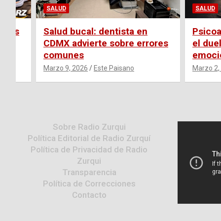
SALUD
SALUD
sejos
Salud bucal: dentista en
Psicoa
CDMX advierte sobre errores
el due
comunes
emoci
Marzo 9, 2026
Este Paisano
Marzo 2,
Sobre Radio Zurqui
Política Editorial de Radio Zurquí
Política de Privacidad de Radio
Zurqui
Transparencia
Política de Correcciones
Contacto