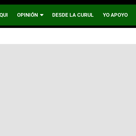
QUI
OPINIÓN
DESDE LA CURUL
YO APOYO