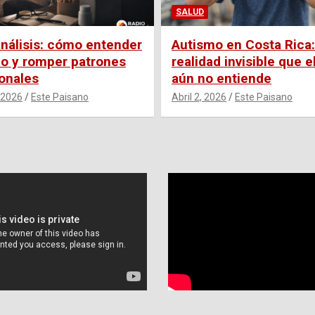
SALUD
nálisis: cómo entender
Autismo en Costa Rica:
lo y romper patrones
realidad invisible que e
onales
aún no entiende
 2026
Este Paisano
Abril 2, 2026
Este Paisano