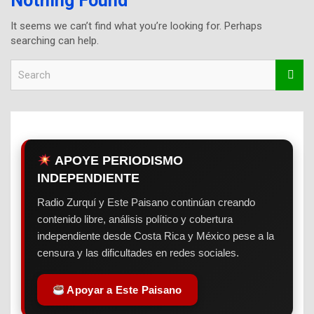
Nothing Found
It seems we can’t find what you’re looking for. Perhaps
searching can help.
S
e
a
r
c
h
APOYE PERIODISMO
INDEPENDIENTE
Radio Zurquí y Este Paisano continúan creando
contenido libre, análisis político y cobertura
independiente desde Costa Rica y México pese a la
censura y las dificultades en redes sociales.
Apoyar a Este Paisano