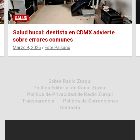
SALUD
Salud bucal: dentista en CDMX advierte
sobre errores comunes
Marzo 9, 2026
Este Paisano
Sobre Radio Zurqui
Política Editorial de Radio Zurquí
Política de Privacidad de Radio Zurqui
Transparencia
Política de Correcciones
Contacto