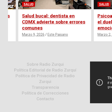
SALUD
SALUD
sejos
Salud bucal: dentista en
Psicoa
CDMX advierte sobre errores
el due
comunes
emoci
Marzo 9, 2026
Este Paisano
Marzo 2,
Sobre Radio Zurqui
Política Editorial de Radio Zurquí
Política de Privacidad de Radio
Zurqui
Transparencia
Política de Correcciones
Contacto