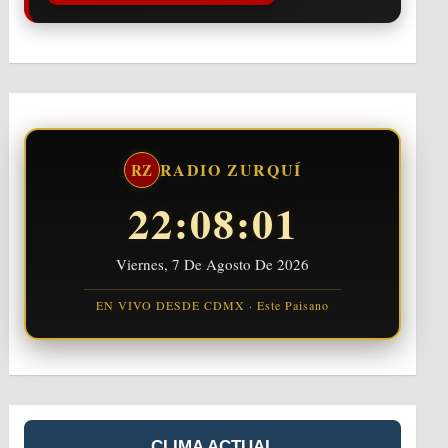
RADIO ZURQUÍ
RZ
22:08:02
Viernes, 7 De Agosto De 2026
EN VIVO DESDE CDMX · Este Paisano
CLIMA ACTUAL