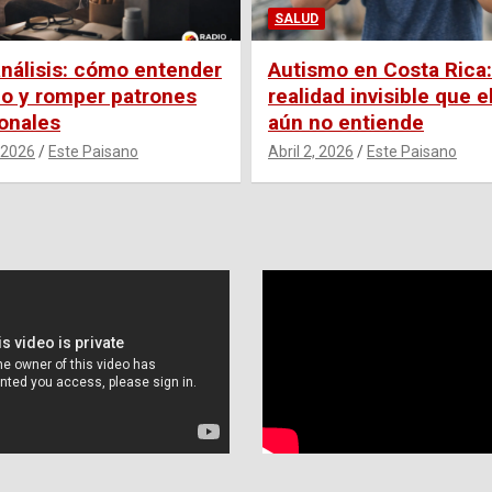
SALUD
nálisis: cómo entender
Autismo en Costa Rica:
lo y romper patrones
realidad invisible que e
onales
aún no entiende
 2026
Este Paisano
Abril 2, 2026
Este Paisano