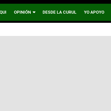
QUI
OPINIÓN
DESDE LA CURUL
YO APOYO