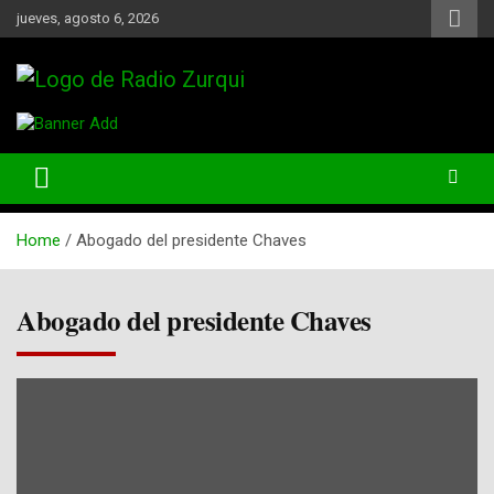
Skip
jueves, agosto 6, 2026
to
content
Un Faro Para La Democracia
Radio Zurqui
Home
Abogado del presidente Chaves
Abogado del presidente Chaves