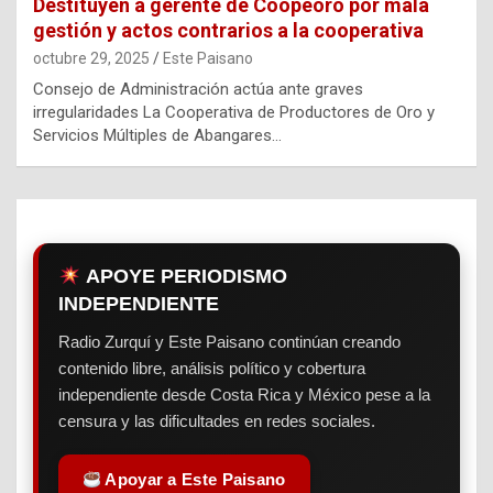
Destituyen a gerente de Coopeoro por mala
gestión y actos contrarios a la cooperativa
octubre 29, 2025
Este Paisano
Consejo de Administración actúa ante graves
irregularidades La Cooperativa de Productores de Oro y
Servicios Múltiples de Abangares…
APOYE PERIODISMO
INDEPENDIENTE
Radio Zurquí y Este Paisano continúan creando
contenido libre, análisis político y cobertura
independiente desde Costa Rica y México pese a la
censura y las dificultades en redes sociales.
Apoyar a Este Paisano